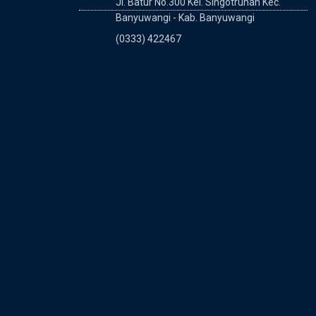
Jl. Batur No.300 Kel. Singotrunan Kec.
Banyuwangi - Kab. Banyuwangi
(0333) 422467