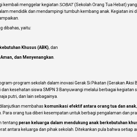
i kembali menggelar kegiatan
SOBAT
(Sekolah Orang Tua Hebat) yan
alam mendidik dan mendampingi tumbuh kembang anak. Kegiatan ini dila
sampaikan.
g dibahas, yaitu:
kebutuhan Khusus (ABK)
, dan
 Aman, dan Menyenangkan
.
ram-program sekolah dalam inovasi Gerak Si Pikatan (Gerakan Aksi Be
 dan kesehatan siswa SMPN 3 Banyuwangi melalui berbagai kegiatan 
ja putri, dan lain sebagainya.
n, dilanjutkan membahas
komunikasi efektif antara orang tua dan anak
Para orang tua diberi kesempatan untuk berbagi pengalaman dan prakt
m tentang
peran keluarga dalam mendukung anak berkebutuhan khu
erat antara keluarga dan pihak sekolah. Ditekankan pula bahwa setia