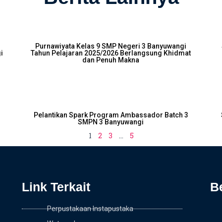
Purnawiyata Kelas 9 SMP Negeri 3 Banyuwangi
i
Tahun Pelajaran 2025/2026 Berlangsung Khidmat
dan Penuh Makna
m
Pelantikan Spark Program Ambassador Batch 3
SMPN 3 Banyuwangi
1
2
3
…
5
Link Terkait
B
Perpustakaan Instapustaka