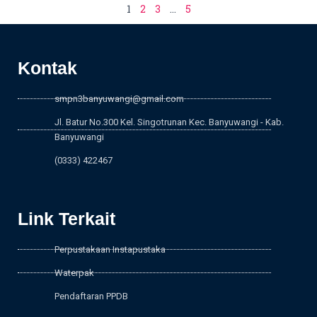
1
2
3
…
5
Kontak
smpn3banyuwangi@gmail.com
Jl. Batur No.300 Kel. Singotrunan Kec. Banyuwangi - Kab.
Banyuwangi
(0333) 422467
Link Terkait
Perpustakaan Instapustaka
Waterpak
Pendaftaran PPDB