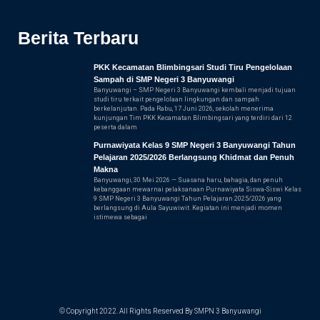
Berita Terbaru
PKK Kecamatan Blimbingsari Studi Tiru Pengelolaan
Sampah di SMP Negeri 3 Banyuwangi
Banyuwangi – SMP Negeri 3 Banyuwangi kembali menjadi tujuan
studi tiru terkait pengelolaan lingkungan dan sampah
berkelanjutan. Pada Rabu, 17 Juni 2026, sekolah menerima
kunjungan Tim PKK Kecamatan Blimbingsari yang terdiri dari 12
peserta dalam
Purnawiyata Kelas 9 SMP Negeri 3 Banyuwangi Tahun
Pelajaran 2025/2026 Berlangsung Khidmat dan Penuh
Makna
Banyuwangi, 30 Mei 2026 — Suasana haru, bahagia, dan penuh
kebanggaan mewarnai pelaksanaan Purnawiyata Siswa-Siswi Kelas
9 SMP Negeri 3 Banyuwangi Tahun Pelajaran 2025/2026 yang
berlangsung di Aula Sayuwiwit. Kegiatan ini menjadi momen
istimewa sebagai
© Copyright 2022. All Rights Reserved By SMPN 3 Banyuwangi