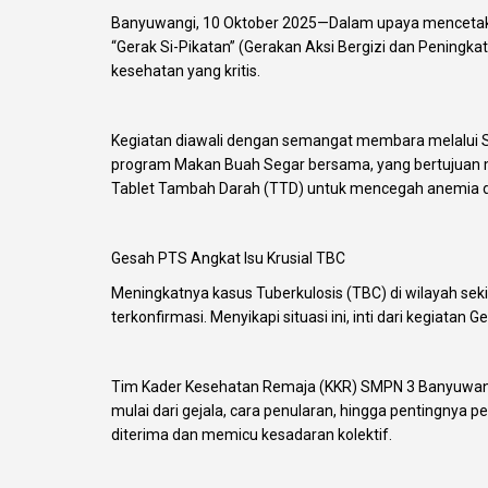
Banyuwangi, 10 Oktober 2025—Dalam upaya mencetak g
“Gerak Si-Pikatan” (Gerakan Aksi Bergizi dan Peningka
kesehatan yang kritis.
Kegiatan diawali dengan semangat membara melalui Sen
program Makan Buah Segar bersama, yang bertujuan men
Tablet Tambah Darah (TTD) untuk mencegah anemia da
Gesah PTS Angkat Isu Krusial TBC
Meningkatnya kasus Tuberkulosis (TBC) di wilayah se
terkonfirmasi. Menyikapi situasi ini, inti dari kegiata
Tim Kader Kesehatan Remaja (KKR) SMPN 3 Banyuwang
mulai dari gejala, cara penularan, hingga pentingnya 
diterima dan memicu kesadaran kolektif.