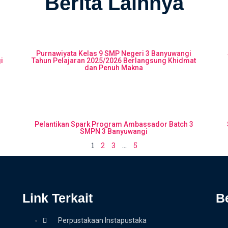
Berita Lainnya
Purnawiyata Kelas 9 SMP Negeri 3 Banyuwangi
i
Tahun Pelajaran 2025/2026 Berlangsung Khidmat
dan Penuh Makna
m
Pelantikan Spark Program Ambassador Batch 3
SMPN 3 Banyuwangi
1
2
3
…
5
Link Terkait
B
Perpustakaan Instapustaka