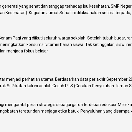
enerasi yang sehat dan tanggap terhadap isu kesehatan, SMP Negeri
tan Kesehatan). Kegiatan Jumat Sehat ini dilaksanakan secara terpadu
am Pagi yang diikuti seluruh warga sekolah. Setelah tubuh bugar, ran
ingkatkan konsumsi vitamin harian siswa. Tak ketinggalan, siswi rema
n menjaga fokus belajar.
kitar menjadi perhatian utama. Berdasarkan data per akhir Septembe
n Gerak Si-Pikatan kali ini adalah Gesah PTS (Gerakan Penyuluhan Teman 
i mengambil peran strategis sebagai garda terdepan edukasi. Mere
pengobatan teratur dan menjaga etika batuk. Penyuluhan yang disampaik