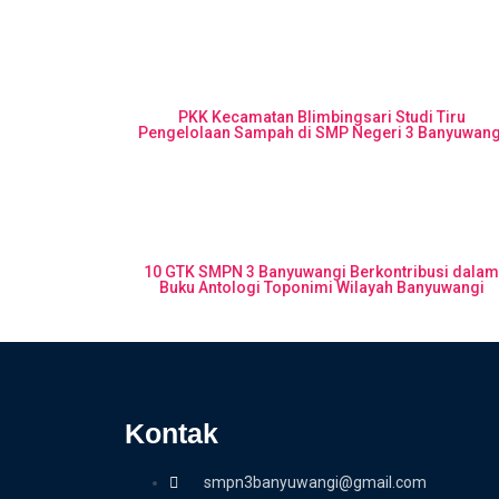
PKK Kecamatan Blimbingsari Studi Tiru
Pengelolaan Sampah di SMP Negeri 3 Banyuwang
10 GTK SMPN 3 Banyuwangi Berkontribusi dala
Buku Antologi Toponimi Wilayah Banyuwangi
Kontak
smpn3banyuwangi@gmail.com