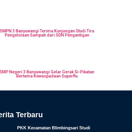
SMPN 3 Banyuwangi Terima Kunjungan Studi Tiru
Pengelolaan Sampah dari SDN Pengantigan
SMP Negeri 3 Banyuwangi Gelar Gerak Si-Pikatan
Bertema Kewaspadaan Superflu
erita Terbaru
PKK Kecamatan Blimbingsari Studi