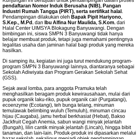
Kunjungan ini bertujuan untuk pendampingan dalam proses
pendaftaran Nomor Induk Berusaha (NIB), Pangan
Industri Rumah Tangga (PIRT), serta sertifikat halal
.
Pendampingan dilakukan oleh
Bapak Pipit Hariyono,
S.Kep., M.Pd.
dan
Ibu Alfina Nur Maulida, S.Kom.
dari
Halal Center UIMSYA Blokagung Banyuwangi. Dengan
bimbingan ini, siswa SMPN 3 Banyuwangi tidak hanya
belajar membuat produk, tetapi juga memahami pentingnya
legalitas usaha dan jaminan halal bagi produk yang mereka
hasilkan.
Di samping itu, kegiatan ini juga turut mendukung program-
program SMPN 3 Banyuwangi lainnya, diantaranya sebagai
Sekolah Adiwiyata dan Program Gerakan Sekolah Sehat
(GSS).
Sejak awal lomba, para anggota Pramuka telah
menghasilkan beragam produk kewirausahaan, mulai dari
pupuk organik laku-riko, pupuk organik cair (Purgatangi),
ecoenzyme (Ecotangi), teh bunga telang, minuman
temulawak belimbing wuluh (Temuluh), minuman cincau
hijau (Caugaba), jamu herbal berkhasiat (Hebat), Bakso
Jackfruit Cegah Anemia, sabun wangi minyak jelantah
(Bungah), lilin cantik minyak jelantah (Lincah), hingga bibit
tanaman, dan lain-lain. Produk-produk ini dipasarkan melalui
bazar sekolah, sekaligus menjadi objek pendampingan