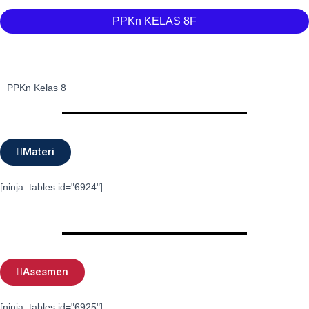
PPKn KELAS 8F
PPKn Kelas 8
Materi
[ninja_tables id="6924"]
Asesmen
[ninja_tables id="6925"]